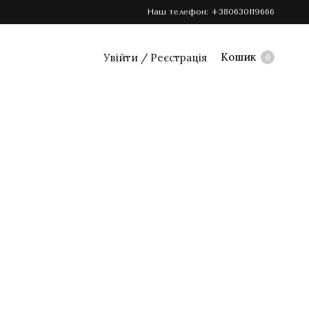
Наш телефон:
+380630119666
Кошик
Увійти / Реєстрація
0