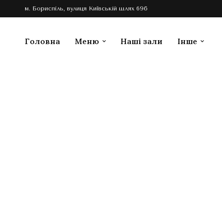
м. Бориспіль, вулиця Київській шлях 69б
Головна
Меню
Наші зали
Інше