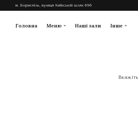
м. Бориспіль, вулиця Київській шлях 69б
Головна
Меню
Наші зали
Інше
Вкажіть