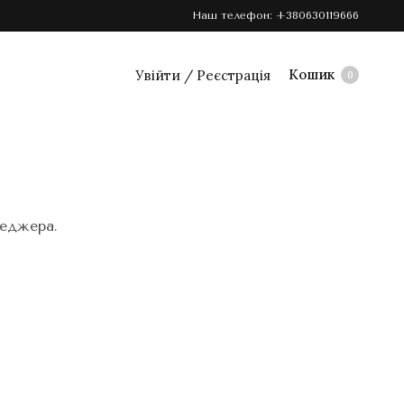
Наш телефон:
+380630119666
Кошик
Увійти / Реєстрація
0
неджера.